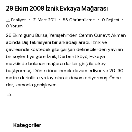
29 Ekim 2009 İznik Evkaya Mağarası
Faaliyet
21 Mart 2011
88
Görüntüleme
0
Beğeni
0
Yorum
26 Ekim günü Bursa, Yenişehir’den Cem’in Cüneyt Akman
adında Diş teknisyeni bir arkadaşı aradı. İznik ve
çevresinde köstebek gibi çalışan definecilerden yayılan
bir söylentiye göre İznik, Derbent köyü, Evkaya
mevkiinde bulunan mağara dar bir giriş ile dikey
başlıyormuş. Döne döne inerek devam ediyor ve 20-30
metre derinlikte yatay olarak devam ediyormuş. Önce
dar, zamanla genişleyen…
Kategoriler