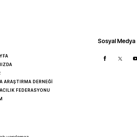
Sosyal Medya
YFA
MIZDA
R
A ARAŞTIRMA DERNEĞI
ACILIK FEDERASYONU
IM
ntı yapılamaz.