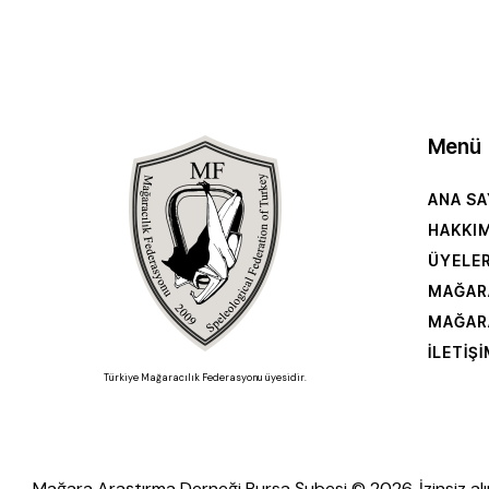
Menü
ANA SA
HAKKI
ÜYELE
MAĞAR
MAĞAR
İLETIŞ
Türkiye Mağaracılık Federasyonu üyesidir.
Mağara Araştırma Derneği Bursa Şubesi © 2026. İzinsiz alı