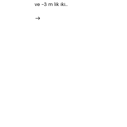
ve -3 m lik iki…