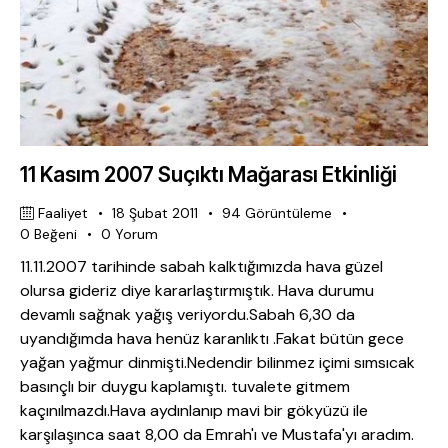
11 Kasım 2007 Suçıktı Mağarası Etkinliği
Faaliyet
18 Şubat 2011
94
Görüntüleme
0
Beğeni
0
Yorum
11.11.2007 tarihinde sabah kalktığımızda hava güzel
olursa gideriz diye kararlaştırmıştık. Hava durumu
devamlı sağnak yağış veriyordu.Sabah 6,30 da
uyandığımda hava henüz karanlıktı .Fakat bütün gece
yağan yağmur dinmişti.Nedendir bilinmez içimi sımsıcak
basınçlı bir duygu kaplamıştı. tuvalete gitmem
kaçınılmazdı.Hava aydınlanıp mavi bir gökyüzü ile
karşılaşınca saat 8,00 da Emrah'ı ve Mustafa'yı aradım.