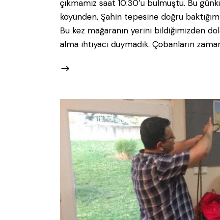
çıkmamız saat 10:30’u bulmuştu. Bu günkü
köyünden, Şahin tepesine doğru baktığım
Bu kez mağaranın yerini bildiğimizden do
alma ihtiyacı duymadık. Çobanların zaman 