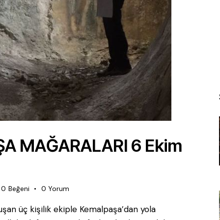
A MAĞARALARI 6 Ekim
0
Beğeni
0
Yorum
uşan üç kişilik ekiple Kemalpaşa’dan yola