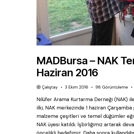
MADBursa – NAK Tem
Haziran 2016
Çalıştay
3 Ekim 2016
98
Görüntüleme
Nilüfer Arama Kurtarma Derneği (NAK) ile 
ilki, NAK merkezinde 1 haziran Çarşamba gü
malzeme çeşitleri ve temel düğümler eğit
NAK üyesi katıldı. İşbirliğimiz artarak d
öncelikli hedefimiz. Daha sonra kullandığım