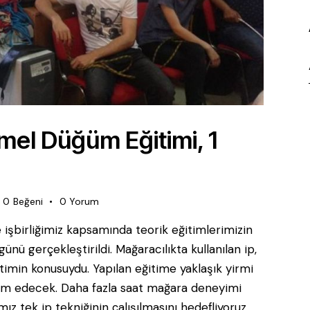
el Düğüm Eğitimi, 1
0
Beğeni
0
Yorum
işbirliğimiz kapsamında teorik eğitimlerimizin
nü gerçekleştirildi. Mağaracılıkta kullanılan ip,
imin konusuydu. Yapılan eğitime yaklaşık yirmi
evam edecek. Daha fazla saat mağara deneyimi
ız tek ip tekniğinin çalışılmasını hedefliyoruz.…