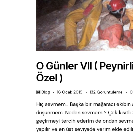
O Günler VII ( Peyni
Özel )
Blog
16 Ocak 2019
132
Görüntüleme
0
Hiç sevmem… Başka bir mağaracı ekibin 
düşünmem. Neden sevmem ? Çok kısıtlı za
geçirmeyi tercih ederim de ondan sevmem
yapılır ve en üst seviyede verim elde edil