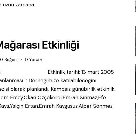
a uzun zamana…
ağarası Etkinliği
0
Beğeni
0
Yorum
göl, Bursa Etkinlik tarihi: 13 mart 2005
planlanması : Derneğimize katılabileceğini
si olarak planlandı. Kampsız günübirlik etkinlik
ıldı. Cem Ersoy,Okan Özşekerci,Emrah Sınmaz,Efe
Kaya,Yalçın Ertan,Emrah Kaygusuz,Alper Sönmez,