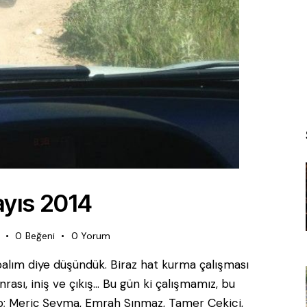
ayıs 2014
0
Beğeni
0
Yorum
apalım diye düşündük. Biraz hat kurma çalışması
sı, iniş ve çıkış… Bu gün ki çalışmamız, bu
Ekip; Meriç Şeyma, Emrah Sınmaz, Tamer Çekici,