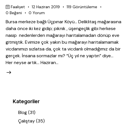
Faaliyet
12 Haziran 2019
119
Görüntüleme
0
Beğeni
0
Yorum
Bursa merkeze bağlı Üçpınar Köyü… Deliklitaş mağarasına
daha önce iki kez gidip; piknik , üşengeçlik gibi herkese
nasip nedenlerden mağarayı haritalamadan dönüp eve
gitmiştik. Evimize çok yakın bu mağarayı haritalamamak
vicdanımızı sızlatsa da, çok ta vicdanlı olmadığımız da bir
gerçek. İnsana sormazlar mı? “Üç yıl ne yaptın” diye…
Her neyse artık… Haziran…
Kategoriler
Blog
(31)
Çalıştay
(35)