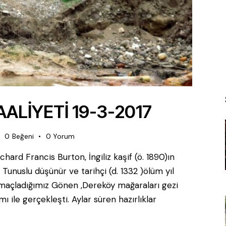
LİYETİ 19-3-2017
0
Beğeni
0
Yorum
ichard Francis Burton, İngiliz kaşif (ö. 1890)ın
Tunuslu düşünür ve tarihçi (d. 1332 )ölüm yıl
açladığımız Gönen ,Dereköy mağaraları gezi
mı ile gerçekleşti. Aylar süren hazırlıklar