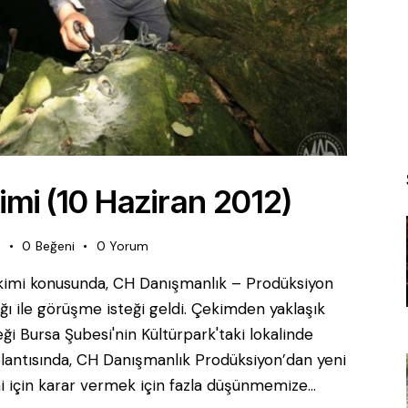
imi (10 Haziran 2012)
e
0
Beğeni
0
Yorum
çekimi konusunda, CH Danışmanlık – Prodüksiyon
ğı ile görüşme isteği geldi. Çekimden yaklaşık
i Bursa Şubesi'nin Kültürpark'taki lokalinde
plantısında, CH Danışmanlık Prodüksiyon’dan yeni
mi için karar vermek için fazla düşünmemize…