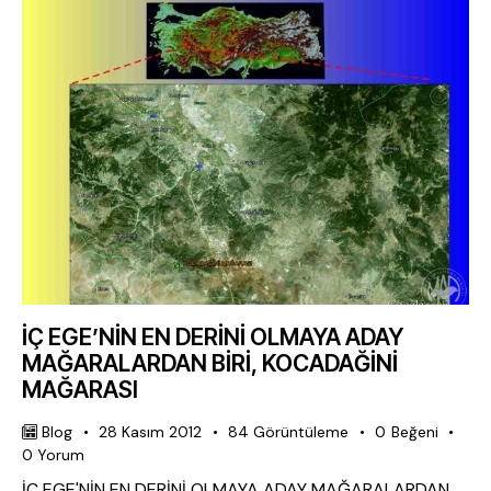
İÇ EGE’NİN EN DERİNİ OLMAYA ADAY
MAĞARALARDAN BİRİ, KOCADAĞİNİ
MAĞARASI
Blog
28 Kasım 2012
84
Görüntüleme
0
Beğeni
0
Yorum
İÇ EGE'NİN EN DERİNİ OLMAYA ADAY MAĞARALARDAN