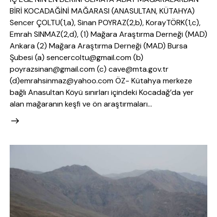
BİRİ KOCADAĞİNİ MAĞARASI (ANASULTAN, KÜTAHYA)
Sencer ÇOLTU(1,a), Sinan POYRAZ(2,b), KorayTÖRK(1,c),
Emrah SINMAZ(2,d), (1) Mağara Araştırma Derneği (MAD)
Ankara (2) Mağara Araştırma Derneği (MAD) Bursa
Şubesi (a) sencercoltu@gmail.com (b)
poyrazsinan@gmail.com (c) cave@mta.gov.tr
(d)emrahsinmaz@yahoo.com ÖZ- Kütahya merkeze
bağlı Anasultan Köyü sınırları içindeki Kocadağ’da yer
alan mağaranın keşfi ve ön araştırmaları…