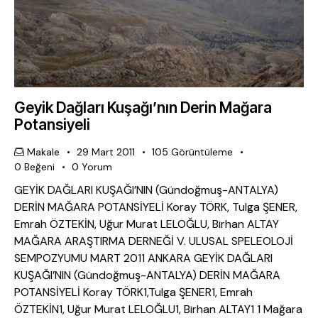
Geyik Dağları Kuşağı’nın Derin Mağara
Potansiyeli
Makale
29 Mart 2011
105
Görüntüleme
0
Beğeni
0
Yorum
GEYİK DAĞLARI KUŞAĞI’NIN (Gündoğmuş-ANTALYA)
DERİN MAĞARA POTANSİYELİ Koray TÖRK, Tulga ŞENER,
Emrah ÖZTEKİN, Uğur Murat LELOĞLU, Birhan ALTAY
MAĞARA ARAŞTIRMA DERNEĞİ V. ULUSAL SPELEOLOJİ
SEMPOZYUMU MART 2011 ANKARA GEYİK DAĞLARI
KUŞAĞI’NIN (Gündoğmuş-ANTALYA) DERİN MAĞARA
POTANSİYELİ Koray TÖRK1,Tulga ŞENER1, Emrah
ÖZTEKİN1, Uğur Murat LELOĞLU1, Birhan ALTAY1 1 Mağara