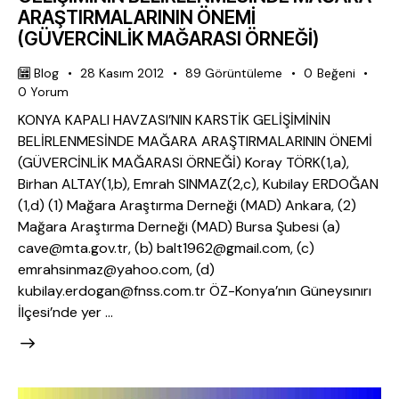
ARAŞTIRMALARININ ÖNEMİ
(GÜVERCİNLİK MAĞARASI ÖRNEĞİ)
Blog
28 Kasım 2012
89
Görüntüleme
0
Beğeni
0
Yorum
KONYA KAPALI HAVZASI’NIN KARSTİK GELİŞİMİNİN
BELİRLENMESİNDE MAĞARA ARAŞTIRMALARININ ÖNEMİ
(GÜVERCİNLİK MAĞARASI ÖRNEĞİ) Koray TÖRK(1,a),
Birhan ALTAY(1,b), Emrah SINMAZ(2,c), Kubilay ERDOĞAN
(1,d) (1) Mağara Araştırma Derneği (MAD) Ankara, (2)
Mağara Araştırma Derneği (MAD) Bursa Şubesi (a)
cave@mta.gov.tr, (b) balt1962@gmail.com, (c)
emrahsinmaz@yahoo.com, (d)
kubilay.erdogan@fnss.com.tr ÖZ-Konya’nın Güneysınırı
İlçesi’nde yer …