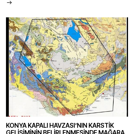
KONYA KAPALI HAVZASI’NIN KARSTİK
GELİŞİMİNİN BELİRLENMESİNDE MAĞARA