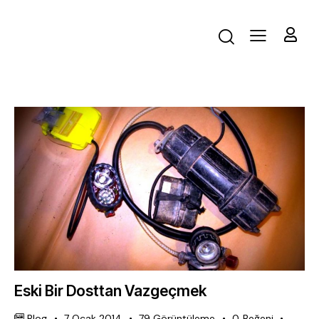
Eski Bir Dosttan Vazgeçmek
Blog
7 Ocak 2014
79
Görüntüleme
0
Beğeni