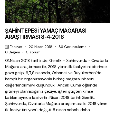
ŞAHİNTEPESİ YAMAÇ MAĞARASI
ARAŞTIRMASI 8-4-2018
Faaliyet
20 Nisan 2018
86
Görüntüleme
0
Beğeni
0
Yorum
01.Nisan 2018 tarihinde, Gemlik – Şahinyurdu - Cıvatarla
Mağara araştırması ile, 2018 yılının ilk faaliyetini bitirince
gaza gelip, 6,7,8 nisanda, Orhaneli ve Büyükorhan’da
kamplı bir organizasyonla birkaç mağara ihbarını
değerlendirmeyi düşündük. Ancak Cuma öğlende
gitmeyi planladığımız geziye, işten güçten kimse
katılamayınca faaliyetin Nisan 2018 tarihli Gemlik,
Şahinyurdu, Cıvatarla Mağara araştırması ile 2018 yılının
ilk faaliyetini yönü değişti. 8 nisan sabahı daha…