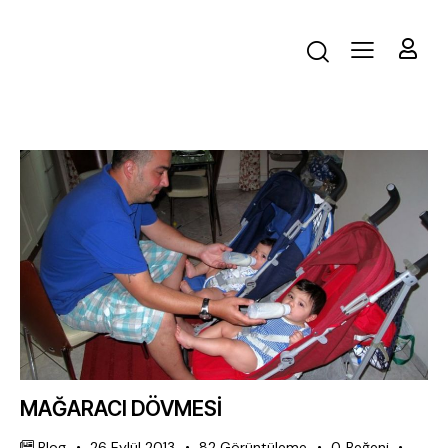
MAĞARACI DÖVMESİ
Blog
26 Eylül 2013
82
Görüntüleme
0
Beğeni