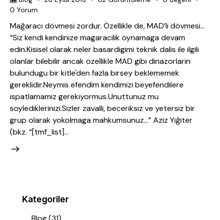
0
Yorum
Mağaracı dövmesi zordur. Özellikle de, MAD’lı dövmesi…
“Siz kendi kendinize magaracilik oynamaga devam
edin.Kisisel olarak neler basardigimi teknik dalis ile ilgili
olanlar bilebilir ancak ozellikle MAD gibi dinazorlarin
bulundugu bir kitle'den fazla birsey beklememek
gereklidir.Neymis efendim kendimizi beyefendilere
ispatlamamiz gerekiyormus.Unuttunuz mu
soylediklerinizi.Sizler zavalli, beceriksiz ve yetersiz bir
grup olarak yokolmaga mahkumsunuz...” Aziz Yiğiter
(bkz. “[tmf_list]…
Kategoriler
Blog
(31)