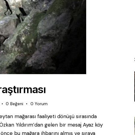
aştırması
0
Beğeni
0
Yorum
ytan mağarası faaliyeti dönüşü sırasında
zkan Yıldırım’dan gelen bir mesaj Ayaz köy
 önce bu mağara ihbarını almış ve sıraya