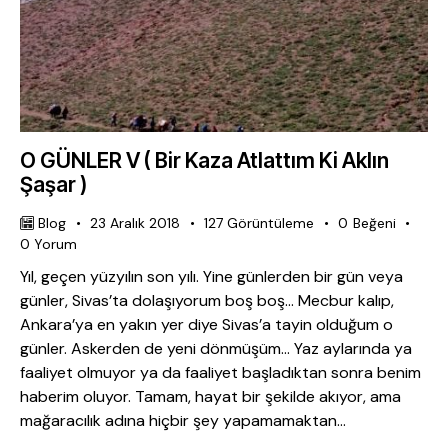
O GÜNLER V ( Bir Kaza Atlattım Ki Aklın
Şaşar )
Blog
23 Aralık 2018
127
Görüntüleme
0
Beğeni
0
Yorum
Yıl, geçen yüzyılın son yılı. Yine günlerden bir gün veya
günler, Sivas’ta dolaşıyorum boş boş… Mecbur kalıp,
Ankara’ya en yakın yer diye Sivas’a tayin olduğum o
günler. Askerden de yeni dönmüşüm... Yaz aylarında ya
faaliyet olmuyor ya da faaliyet başladıktan sonra benim
haberim oluyor. Tamam, hayat bir şekilde akıyor, ama
mağaracılık adına hiçbir şey yapamamaktan…