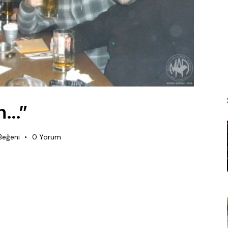
in…”
Beğeni
0
Yorum