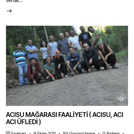
verdik.…
ACISU MAĞARASI FAALİYETİ ( ACISU, ACI
ACI ÜFLEDİ )
Faaliyet
9 Ekim 2011
93
Görüntüleme
0
Beğeni