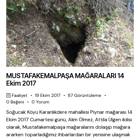
MUSTAFAKEMALPAŞA MAĞARALARI 14
Ekim 2017
Faaliyet
19 Ekim 2017
87
Görüntüleme
0
Beğeni
0
Yorum
Soğucak Köyü Karanlıkdere mahallesi Piynar mağarası 14
Ekim 2017 Cumartesi günü, Alim Ölmez, Attila Ülgen ikilisi
olarak, Mustafakemalpaşa mağaralarını dolaşıp mağara
ararken toparladığımız ihbarlardan bir yenisine ulaşmak