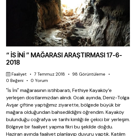
“ İS İNİ ” MAĞARASI ARAŞTIRMASI 17-6-
2018
Faaliyet
7 Temmuz 2018
98
Görüntüleme
0
Beğeni
0
Yorum
"İs İni" mağarasının istihbaratı, Fethiye Kayaköy’e
yerleşen dostlarımızdan alındı. Ocak ayında, Deniz-Tolga
Avşar çiftine yaptığımız ziyarette, bölgede büyük bir
mağara olduğundan bahsedildiğini öğrendim. Kayaköy
bulunduğu coğrafya ve tarihi kimliği ile çekici bir yerleşim.
Bölgeye bir faaliyet yapma fikri bu şekilde doğdu.
Haziran ayında faaliyet planlayıp duyuru yaptık. Katılım