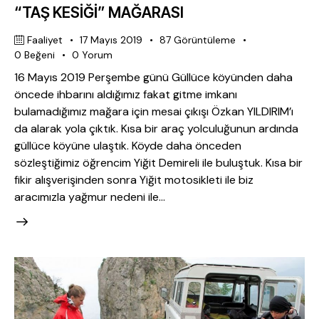
“TAŞ KESİĞİ” MAĞARASI
Faaliyet
17 Mayıs 2019
87
Görüntüleme
0
Beğeni
0
Yorum
16 Mayıs 2019 Perşembe günü Güllüce köyünden daha
öncede ihbarını aldığımız fakat gitme imkanı
bulamadığımız mağara için mesai çıkışı Özkan YILDIRIM’ı
da alarak yola çıktık. Kısa bir araç yolculuğunun ardında
güllüce köyüne ulaştık. Köyde daha önceden
sözleştiğimiz öğrencim Yiğit Demireli ile buluştuk. Kısa bir
fikir alışverişinden sonra Yiğit motosikleti ile biz
aracımızla yağmur nedeni ile…