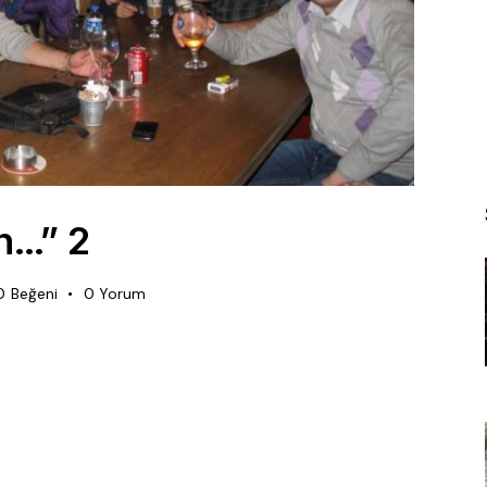
in…” 2
0
Beğeni
0
Yorum