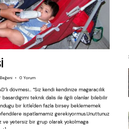
İ
Beğeni
0
Yorum
D’lı dövmesi… “Siz kendi kendinize magaracilik
sardigimi teknik dalis ile ilgili olanlar bilebilir
lundugu bir kitle'den fazla birsey beklememek
efendilere ispatlamamiz gerekiyormus.Unuttunuz
siz ve yetersiz bir grup olarak yokolmaga