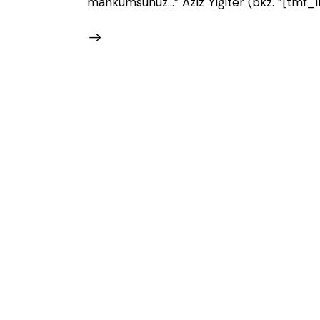
mahkumsunuz...” Aziz Yiğiter (bkz. “[tmf_li