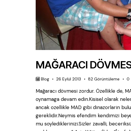
MAĞARACI DÖVMES
Blog
26 Eylül 2013
82
Görüntüleme
0
Mağaracı dövmesi zordur. Özellikle de, MA
oynamaga devam edin.Kisisel olarak neler ba
ancak ozellikle MAD gibi dinazorlarin bu
gereklidir.Neymis efendim kendimizi bey
mu soylediklerinizi.Sizler zavalli, becerik