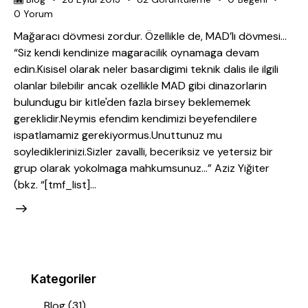
0
Yorum
Mağaracı dövmesi zordur. Özellikle de, MAD’lı dövmesi…
“Siz kendi kendinize magaracilik oynamaga devam
edin.Kisisel olarak neler basardigimi teknik dalis ile ilgili
olanlar bilebilir ancak ozellikle MAD gibi dinazorlarin
bulundugu bir kitle'den fazla birsey beklememek
gereklidir.Neymis efendim kendimizi beyefendilere
ispatlamamiz gerekiyormus.Unuttunuz mu
soylediklerinizi.Sizler zavalli, beceriksiz ve yetersiz bir
grup olarak yokolmaga mahkumsunuz...” Aziz Yiğiter
(bkz. “[tmf_list]…
Kategoriler
Blog
(31)