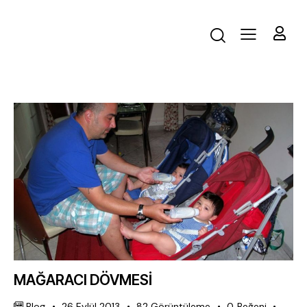
MAĞARACI DÖVMESİ
Blog
26 Eylül 2013
82
Görüntüleme
0
Beğeni