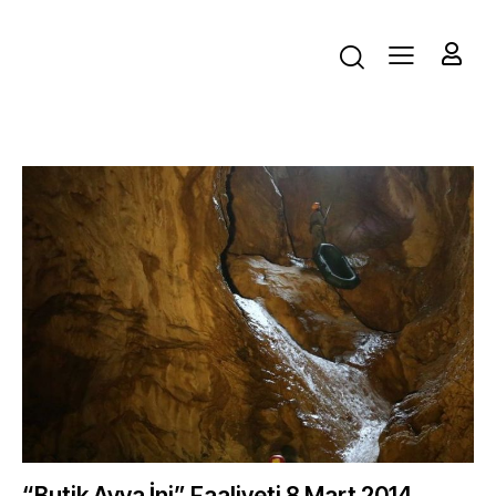
“Butik Ayva İni” Faaliyeti 8 Mart 2014