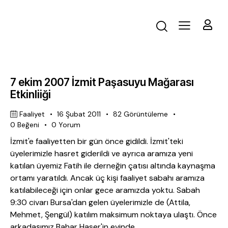
7 ekim 2007 İzmit Paşasuyu Mağarası
Etkinliiği
Faaliyet
16 Şubat 2011
82
Görüntüleme
0
Beğeni
0
Yorum
İzmit'e faaliyetten bir gün önce gidildi. İzmit'teki
üyelerimizle hasret giderildi ve ayrıca aramıza yeni
katılan üyemiz Fatih ile derneğin çatısı altında kaynaşma
ortamı yaratıldı. Ancak üç kişi faaliyet sabahı aramıza
katılabileceği için onlar gece aramızda yoktu. Sabah
9:30 civarı Bursa'dan gelen üyelerimizle de (Attila,
Mehmet, Şengül) katılım maksimum noktaya ulaştı. Önce
arkadaşımız Bahar Haser'in evinde…