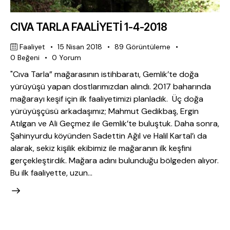
CIVA TARLA FAALİYETİ 1-4-2018
Faaliyet
15 Nisan 2018
89
Görüntüleme
0
Beğeni
0
Yorum
"Cıva Tarla” mağarasının istihbaratı, Gemlik’te doğa
yürüyüşü yapan dostlarımızdan alındı. 2017 baharında
mağarayı keşif için ilk faaliyetimizi planladık. Üç doğa
yürüyüşçüsü arkadaşımız; Mahmut Gedikbaş, Ergin
Atılgan ve Ali Geçmez ile Gemlik’te buluştuk. Daha sonra,
Şahinyurdu köyünden Sadettin Ağıl ve Halil Kartal’ı da
alarak, sekiz kişilik ekibimiz ile mağaranın ilk keşfini
gerçekleştirdik. Mağara adını bulunduğu bölgeden alıyor.
Bu ilk faaliyette, uzun…