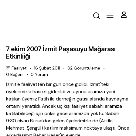
7 ekim 2007 İzmit Paşasuyu Mağarası
Etkinliiği
Faaliyet
16 Şubat 2011
82
Görüntüleme
0
Beğeni
0
Yorum
İzmit'e faaliyetten bir gün önce gidildi. İzmit'teki
üyelerimizle hasret giderildi ve ayrıca aramıza yeni
katılan üyemiz Fatih ile derneğin çatısı altında kaynaşma
ortamı yaratıldı. Ancak üç kişi faaliyet sabahı aramıza
katılabileceği için onlar gece aramızda yoktu. Sabah
9:30 civarı Bursa'dan gelen üyelerimizle de (Attila,
Mehmet, Şengül) katılım maksimum noktaya ulaştı. Önce
arkadaşımız Bahar Haser'in evinde…