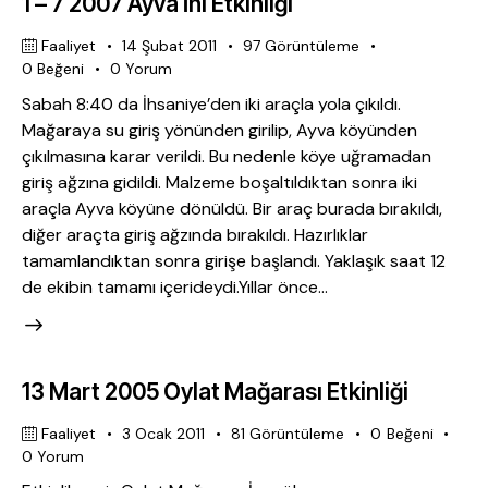
1 – 7 2007 Ayva İni Etkinliği
Faaliyet
14 Şubat 2011
97
Görüntüleme
0
Beğeni
0
Yorum
Sabah 8:40 da İhsaniye’den iki araçla yola çıkıldı.
Mağaraya su giriş yönünden girilip, Ayva köyünden
çıkılmasına karar verildi. Bu nedenle köye uğramadan
giriş ağzına gidildi. Malzeme boşaltıldıktan sonra iki
araçla Ayva köyüne dönüldü. Bir araç burada bırakıldı,
diğer araçta giriş ağzında bırakıldı. Hazırlıklar
tamamlandıktan sonra girişe başlandı. Yaklaşık saat 12
de ekibin tamamı içerideydi.Yıllar önce…
13 Mart 2005 Oylat Mağarası Etkinliği
Faaliyet
3 Ocak 2011
81
Görüntüleme
0
Beğeni
0
Yorum