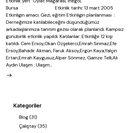
Etkinlik yeri: Oylat Mağarası, İnegöl,
Bursa Etkinlik tarihi: 13 mart 2005
Etkinligin amacı: Gezi, eğitim Etkinligin planlanması :
Derneğimize katılabileceğini düşündüğümüz
arkadaşlarımıza tanıtım gezisi olarak planlandı. Kampsız
günübirlik etkinlik yapıldı. Katılanlar: Etkinliğe 12 kişi
katıldı. Cem Ersoy,Okan Özşekerci,Emrah Sınmaz,Efe
Ersoy,Bahadır Akman, Faruk Aksoy,Ergün Kaya,Yalçın
Ertan,Emrah Kaygusuz,Alper Sönmez, Gamze Telli,Ali
Aydın Ulaşım : Ulaşım…
Kategoriler
Blog
(31)
Çalıştay
(35)