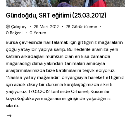
Gündoğdu, SRT eğitimi (25.03.2012)
Çalıştay
29 Mart 2012
78
Görüntüleme
0
Beğeni
0
Yorum
Bursa çevresinde haritalamak için gittiğimiz mağaraların
çoğu yatay bir yapıya sahip. Bu nedenle aramıza yeni
katılan arkadaşları mümkün olan en kısa zamanda
mağaracılığı daha yakından tanımaları amacıyla
araştırmalarımızda bize katılmalarını teşvik ediyoruz.
“Nasılsa yatay mağaradır” önyargısıyla hareket ettiğimiz
için azıcık dikey bir durumla karşılaştığımızda sıkıntı
yaşıyoruz. 17.03.2012 tarihinde Orhaneli, Kusumlar
köyü,Koğukkaya mağarasının girişinde yaşadığımız
sıkıntı…